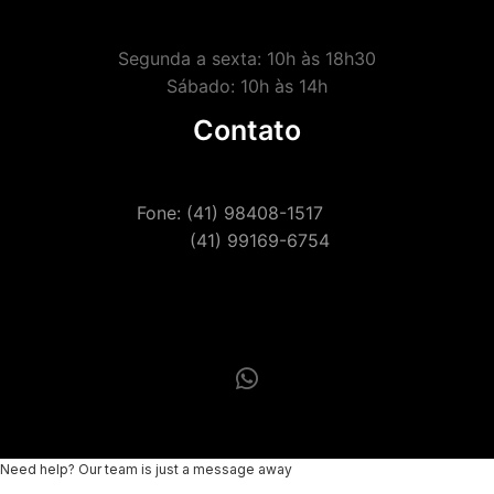
Segunda a sexta: 10h às 18h30
Sábado: 10h às 14h
Contato
Fone: (41) 98408-1517
(41) 99169-6754
Need help? Our team is just a message away