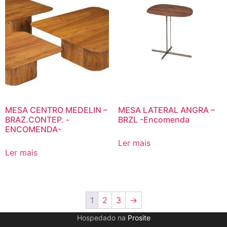
MESA CENTRO MEDELIN –
MESA LATERAL ANGRA –
BRAZ.CONTEP. -
BRZL -Encomenda
ENCOMENDA-
Ler mais
Ler mais
1
2
3
→
Hospedado na
Prosite