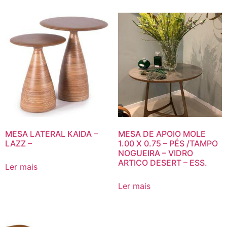
MESA LATERAL KAIDA –
MESA DE APOIO MOLE
LAZZ –
1.00 X 0.75 – PÉS /TAMPO
NOGUEIRA – VIDRO
ARTICO DESERT – ESS.
Ler mais
Ler mais