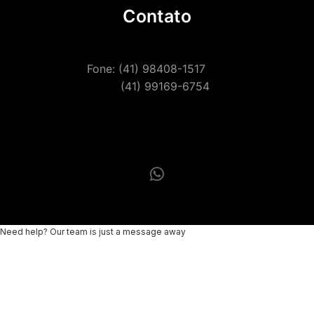
Contato
Fone: (41) 98408-1517
(41) 99169-6754
Need help? Our team is just a message away