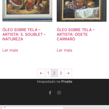
ÓLEO SOBRE TELA –
ÓLEO SOBRE TELA –
ARTISTA: S. SOUBLET –
ARTISTA: ODETE
NATUREZA
CARRARO
Ler mais
Ler mais
←
1
2
3
→
Hospedado na
Prosite