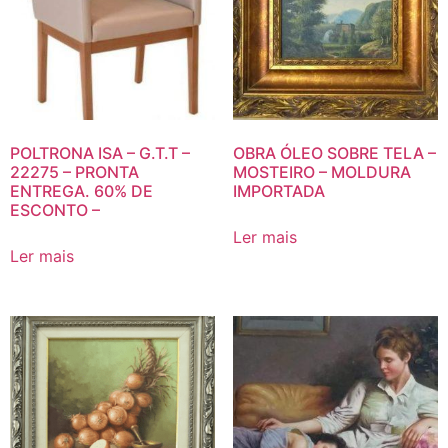
POLTRONA ISA – G.T.T –
OBRA ÓLEO SOBRE TELA –
22275 – PRONTA
MOSTEIRO – MOLDURA
ENTREGA. 60% DE
IMPORTADA
ESCONTO –
Ler mais
Ler mais