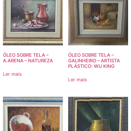
ÓLEO SOBRE TELA –
ÓLEO SOBRE TELA –
A.ARENA – NATUREZA
GALINHEIRO – ARTISTA
PLÁSTICO: WU KING
Ler mais
Ler mais