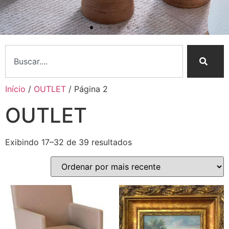
Início
/
OUTLET
/ Página 2
OUTLET
Nossa Essência
Exibindo 17–32 de 39 resultados
Curadoria sofisticada e
atendimento personalizado
Conheça