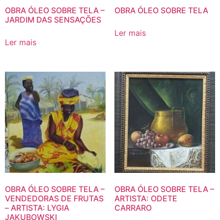
OBRA ÓLEO SOBRE TELA –
OBRA ÓLEO SOBRE TELA
JARDIM DAS SENSAÇÕES
Ler mais
Ler mais
OBRA ÓLEO SOBRE TELA –
OBRA ÓLEO SOBRE TELA –
VENDEDORAS DE FRUTAS
ARTISTA: ODETE
– ARTISTA: LYGIA
CARRARO
JAKUBOWSKI