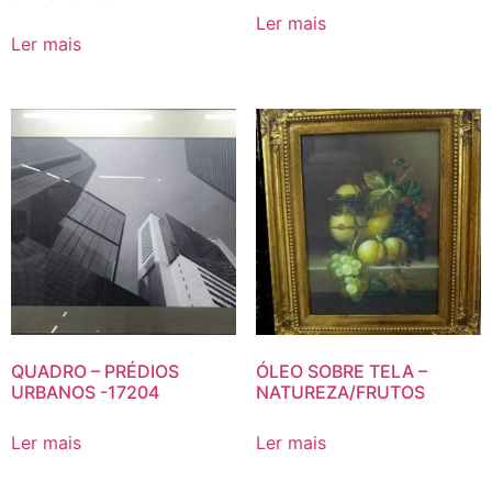
Ler mais
Ler mais
QUADRO – PRÉDIOS
ÓLEO SOBRE TELA –
URBANOS -17204
NATUREZA/FRUTOS
Ler mais
Ler mais