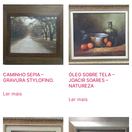
CAMINHO SEPIA –
ÓLEO SOBRE TELA –
GRAVURA STYLOFINO.
JOACIR SOARES –
NATUREZA
Ler mais
Ler mais