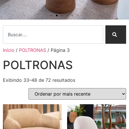
Início
/
POLTRONAS
/ Página 3
POLTRONAS
Nossa Essência
Curadoria sofisticada e
Exibindo 33–48 de 72 resultados
atendimento personalizado
Conheça