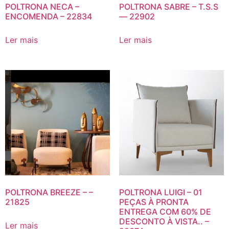
POLTRONA NECA –
POLTRONA SABRE – T.S.S
ENCOMENDA – 22834
— 22902
Ler mais
Ler mais
POLTRONA BREEZE – –
POLTRONA LUIGI – 01
21825
PEÇAS À PRONTA
ENTREGA COM 60% DE
DESCONTO À VISTA.. –
Ler mais