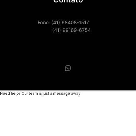
Fone: (41) 98408-1517
(41) 99169-6754
Need help? Our team is just a message away