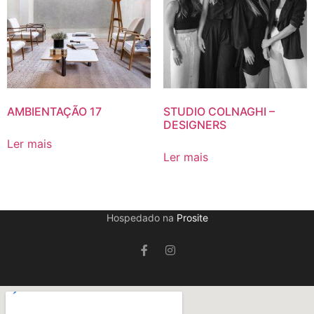
AMBIENTAÇÃO 17
STUDIO COLNAGHI –
DESIGNERS
Ler mais
Ler mais
Hospedado na
Prosite