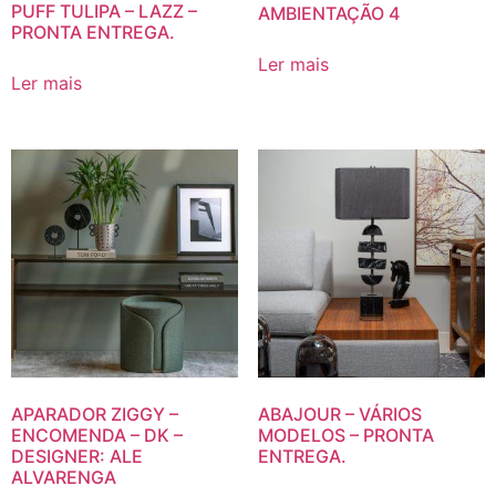
PUFF TULIPA – LAZZ –
AMBIENTAÇÃO 4
PRONTA ENTREGA.
Ler mais
Ler mais
APARADOR ZIGGY –
ABAJOUR – VÁRIOS
ENCOMENDA – DK –
MODELOS – PRONTA
DESIGNER: ALE
ENTREGA.
ALVARENGA