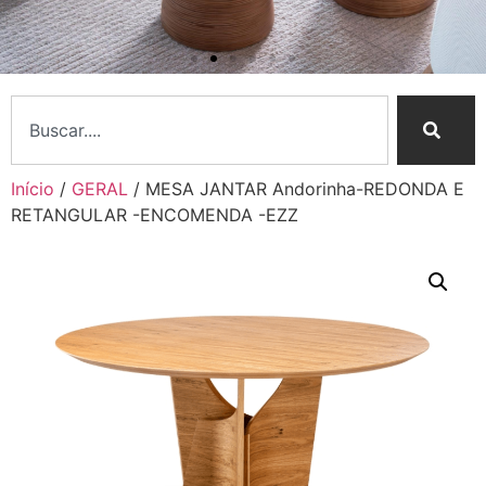
Início
/
GERAL
/ MESA JANTAR Andorinha-REDONDA E
RETANGULAR -ENCOMENDA -EZZ
Nossa Essência
Curadoria sofisticada e
atendimento personalizado
Conheça