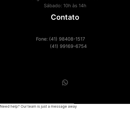
Sábado: 10h às 14h
Contato
Fone: (41) 98408-1517
(41) 99169-6754
Need help? Our team is just a message away