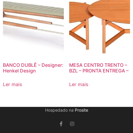
BANCO DUBLÊ – Designer:
MESA CENTRO TRENTO –
Henkel Design
BZL – PRONTA ENTREGA –
Ler mais
Ler mais
Hospedado na
Prosite